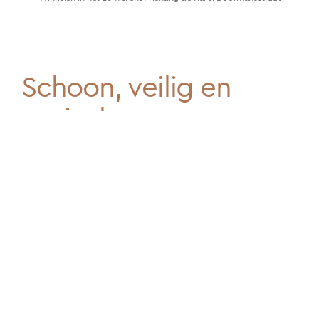
Schoon, veilig en
sociaal
Het wordt een schone én veilige plek, die
wordt beheerd door een huismeester en
24/7 gemonitord wordt met
camerasystemen. Daarnaast gaat veel
aandacht uit naar de ruimtelijke invulling.
De functiekeuze en inrichting van de
kantoor-, bedrijfs-, winkel- en